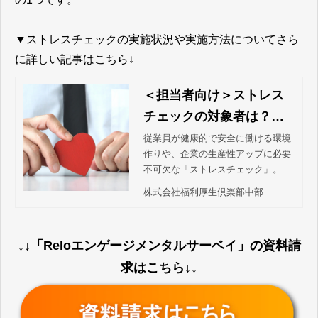
▼ストレスチェックの実施状況や実施方法についてさら
に詳しい記事はこちら↓
＜担当者向け＞ストレス
チェックの対象者は？範
囲や最新の実施状況、手
従業員が健康的で安全に働ける環境
作りや、企業の生産性アップに必要
順をポイント解説！
不可欠な「ストレスチェック」。厚
生労働省が公表した最新の実施状況
株式会社福利厚生倶楽部中部
のほか、導入方法やおすすめのスト
レスチェック代行サービスについて
ご紹介！
↓↓「Reloエンゲージメンタルサーベイ」の資料請
求はこちら↓↓