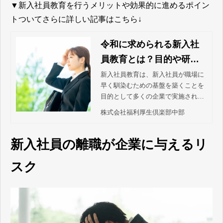
▼新入社員教育を行うメリットや効果的に進めるポイン
トついてさらに詳しい記事はこちら↓
令和に求められる新入社
員教育とは？目的や研修
方法、効果的に教育する
新入社員教育は、新入社員が職場に
早く馴染むための基盤を築くことを
ポイントを解説！
目的として多くの企業で実施されて
います。 本記事では、新入社員教育
株式会社福利厚生倶楽部中部
の目的やメリット、効果的に新入社
員教育を進めるポイントなどについ
て詳しく解説します。
新入社員の離職が企業に与えるリ
スク