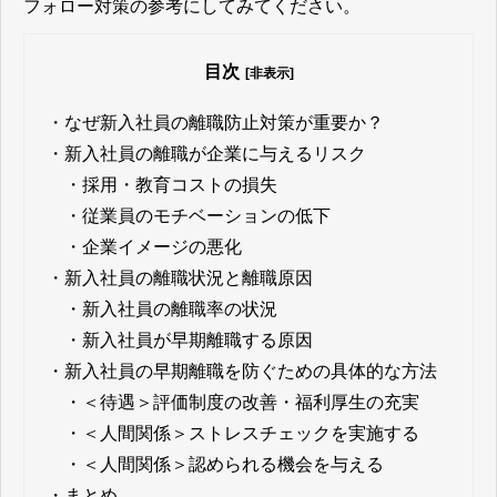
フォロー対策の参考にしてみてください。
目次
[非表示]
・
なぜ新入社員の離職防止対策が重要か？
・
新入社員の離職が企業に与えるリスク
・
採用・教育コストの損失
・
従業員のモチベーションの低下
・
企業イメージの悪化
・
新入社員の離職状況と離職原因
・
新入社員の離職率の状況
・
新入社員が早期離職する原因
・
新入社員の早期離職を防ぐための具体的な方法
・
＜待遇＞評価制度の改善・福利厚生の充実
・
＜人間関係＞ストレスチェックを実施する
・
＜人間関係＞認められる機会を与える
・
まとめ