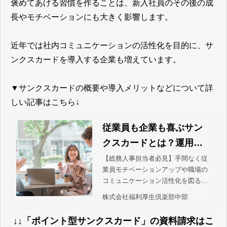
褒めてあげる習慣を作ることは、新入社員のその後の成
長やモチベーションにも大きく影響します。
近年では社内コミュニケーションの活性化を目的に、サ
ンクスカードを導入する企業も増えています。
▼サンクスカードの概要や導入メリットなどについて詳
しい記事はこちら↓
従業員も企業も喜ぶサン
クスカードとは？運用を
成功させるポイントやお
【総務人事担当者必見】手間なく従
業員モチベーションアップや職場の
すすめツール大公開！
コミュニケーション活性化を図るな
ら、「ポイント型サンクスカード」
株式会社福利厚生倶楽部中部
がおすすめ！従業員にも、企業にも
メリットがある話題の福利厚生。
↓↓「ポイント型サンクスカード」の資料請求はこ