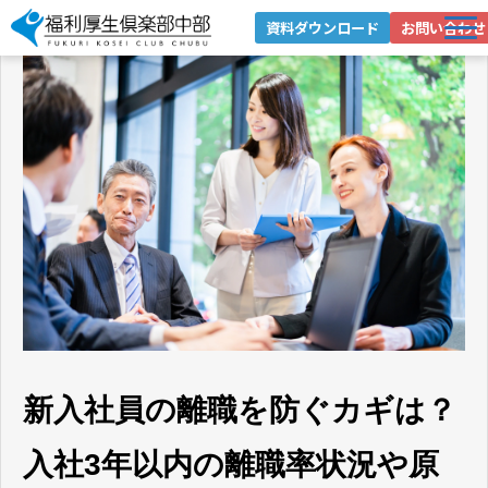
資料ダウンロード
お問い合わせ
選ばれる理由
サービス紹介
導入事例
お役立ちブログ
お役立ち資料
企業情報
健康経営への取り組み
新入社員の離職を防ぐカギは？
入社3年以内の離職率状況や原