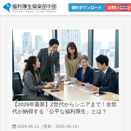
資料ダウンロード
お問い合わせ
選ばれる理由
サービス紹介
導入事例
お役立ちブログ
お役立ち資料
企業情報
健康経営への取り組み
【2026年最新】Z世代からシニアまで！全世
代が納得する「公平な福利厚生」とは？
2026-06-11
（更新：
2026-06-14
）