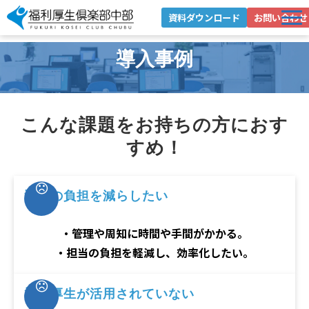
資料ダウンロード
お問い合わせ
選ばれる理由
導入事例
サービス紹介
導入事例
こんな課題をお持ちの方におす
お役立ちブログ
すめ！
お役立ち資料
企業情報
運用の負担を減らしたい
健康経営への取り組み
・管理や周知に時間や手間がかかる。
・担当の負担を軽減し、効率化したい。
福利厚生が活用されていない