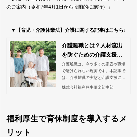
のご案内（令和7年4月1日から段階的に施行）」
▼【育児・介護休業法】介護に関する記事はこちら↓
介護離職とは？人材流出
を防ぐための介護支援を
解説！
介護離職は、今や多くの家庭や職場
で避けられない現実です。本記事で
は、介護離職の実態と介護支援に取
り組むことのメリットや制度として
株式会社福利厚生倶楽部中部
の介護休暇・介護休業についても探
ります。
福利厚生で育休制度を導入するメ
リット