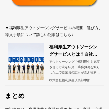
▼福利厚生アウトソーシングサービスの概要、選び方、
導入手順について詳しい記事はこちら↓
福利厚生アウトソーシン
グサービスとは？自社で
福利厚生を運用する場合
アウトソーシングで福利厚生を充実
させる方法を紹介！業務負荷を減ら
と比べた際のメリットを
した上で従業員の誰もが喜ぶ福利厚
解説します | 株式会社福利
生制度が構築できる福利厚生アウト
株式会社福利厚生倶楽部中部
厚生倶楽部中部
ソーシングサービスを解説します！
まとめ