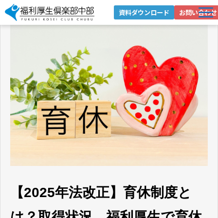
資料ダウンロード
お問い合わせ
選ばれる理由
サービス紹介
導入事例
お役立ちブログ
お役立ち資料
企業情報
健康経営への取り組み
【2025年法改正】育休制度と
は？取得状況、福利厚生で育休