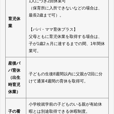
1人につき2回休業可
（保育所に入所できないなどの場合は、
最長2歳まで可）。
育児休
業
【パパ・ママ育休プラス】
父母ともに育児休業を取得する場合は、
子が1歳2ヵ月に達するまでの間、1年間休
業可。
産後パ
パ育休
子どもの生後8週間以内に父親が2回に分
（出生
けて通算4週間の育休を取得可。
時育児
休業）
小学校就学前の子どものいる親が有給休
子の看
暇とは別途取得できる休暇制度。